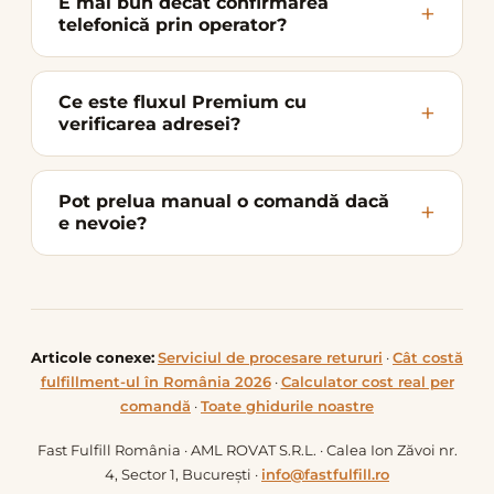
E mai bun decât confirmarea
telefonică prin operator?
Ce este fluxul Premium cu
verificarea adresei?
Pot prelua manual o comandă dacă
e nevoie?
Articole conexe:
Serviciul de procesare retururi
·
Cât costă
fulfillment-ul în România 2026
·
Calculator cost real per
comandă
·
Toate ghidurile noastre
Fast Fulfill România · AML ROVAT S.R.L. · Calea Ion Zăvoi nr.
4, Sector 1, București ·
info@fastfulfill.ro