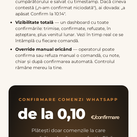
cumpărătorului e salvat cu timestamp. Dacă cineva
contestă („n-am confirmat niciodată"), ai dovada: „a
apăsat Confirm la 10:14".
Vizibilitate totală
— un dashboard cu toate
confirmările: trimise, confirmate, refuzate, în
așteptare, plus venitul lunar. Vezi în timp real ce se
întâmplă cu fiecare comandă.
Override manual oricând
— operatorul poate
confirma sau refuza manual o comandă, cu note,
chiar și după confirmarea automată. Controlul
rămâne mereu la tine.
CONFIRMARE COMENZI WHATSAPP
de la 0,10
€/confirmare
Plătești doar comenzile la care