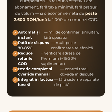
cumpărătorul a răspuns efectiv. Fără
abonament, fără taxă minimă, fără praguri
de volum — și o economie netă de
peste
2.600 RON/lună
la 1.000 de comenzi COD.
Automat și
— mii de confirmări simultan,
✓
instant
fără operator
Rată de răspuns
— mult peste
✓
70-85%
confirmarea telefonică
Reduce
+ verificare adresă pe
✓
returile
Premium (−15-20%
COD
suplimentar)
Istoric complet și
— control total,
✓
override manual
dovadă în dispute
Integrat în factura
— fără sisteme separate
✓
lunară
de plată