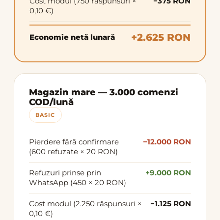
Cost modul (750 răspunsuri ×
−375 RON
0,10 €)
+2.625 RON
Economie netă lunară
Magazin mare — 3.000 comenzi
COD/lună
BASIC
Pierdere fără confirmare
−12.000 RON
(600 refuzate × 20 RON)
Refuzuri prinse prin
+9.000 RON
WhatsApp (450 × 20 RON)
Cost modul (2.250 răspunsuri ×
−1.125 RON
0,10 €)