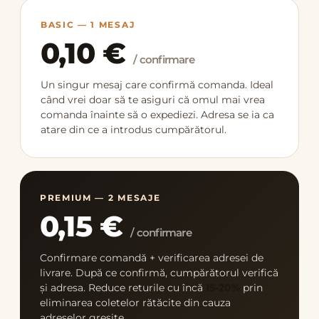
BASIC — 1 MESAJ
0,10 €
/ confirmare
Un singur mesaj care confirmă comanda. Ideal
când vrei doar să te asiguri că omul mai vrea
comanda înainte să o expediezi. Adresa se ia ca
atare din ce a introdus cumpărătorul.
PREMIUM — 2 MESAJE
0,15 €
/ confirmare
Confirmare comandă + verificarea adresei de
livrare. După ce confirmă, cumpărătorul verifică
și adresa. Reduce returile cu încă
15-20%
prin
eliminarea coletelor rătăcite din cauza
adreselor greșite.