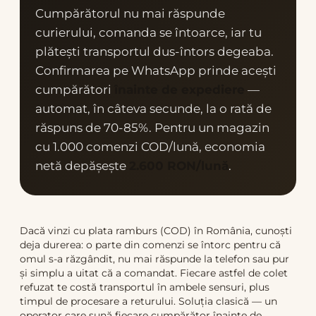
Cumpărătorul nu mai răspunde
curierului, comanda se întoarce, iar tu
plătești transportul dus-întors degeaba.
Confirmarea pe WhatsApp prinde acești
cumpărători
înainte de expediere
—
automat, în câteva secunde, la o rată de
răspuns de 70-85%. Pentru un magazin
cu 1.000 comenzi COD/lună, economia
netă depășește
2.600 RON/lună
.
Dacă vinzi cu plata ramburs (COD) în România, cunoști
deja durerea: o parte din comenzi se întorc pentru că
omul s-a răzgândit, nu mai răspunde la telefon sau pur
și simplu a uitat că a comandat. Fiecare astfel de colet
refuzat te costă transportul în ambele sensuri, plus
timpul de procesare a returului. Soluția clasică — un
operator care sună fiecare cumpărător înainte de