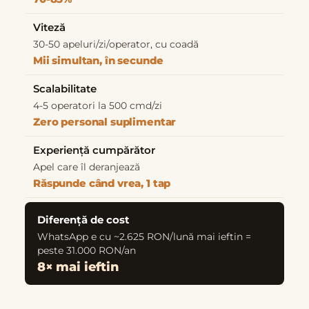
Viteză
30-50 apeluri/zi/operator, cu coadă
Mii simultan, în secunde
Scalabilitate
4-5 operatori la 500 cmd/zi
Zero personal suplimentar
Experiență cumpărător
Apel care îl deranjează
Răspunde când vrea, 1 tap
Diferență de cost
WhatsApp e cu ~2.625 RON/lună mai ieftin =
peste 31.000 RON/an
8× mai ieftin